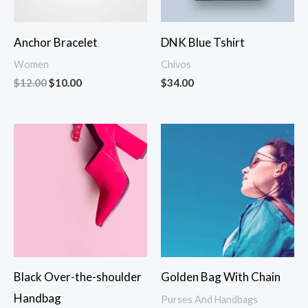
Anchor Bracelet
DNK Blue Tshirt
Women
Chivos
Original
Current
$
12.00
$
10.00
$
34.00
price
price
was:
is:
$12.00.
$10.00.
Black Over-the-shoulder
Golden Bag With Chain
Handbag
Purses And Handbags