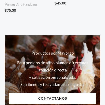
$
45.00
Purses And Handbags
$
75.00
Productos por Mayoreo
Para pedidos de alto volumen ofrecemos
atención directa
y cotización personalizada.
Escríbenos y te ayudamos con gusto.
CONTÁCTANOS