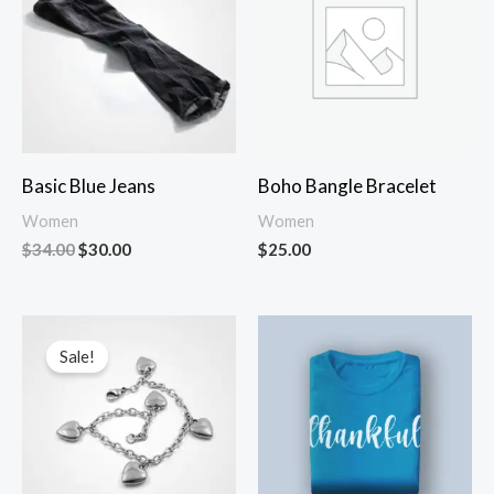
Basic Blue Jeans
Boho Bangle Bracelet
Women
Women
Original
Current
$
34.00
$
30.00
$
25.00
price
price
was:
is:
$34.00.
$30.00.
Sale!