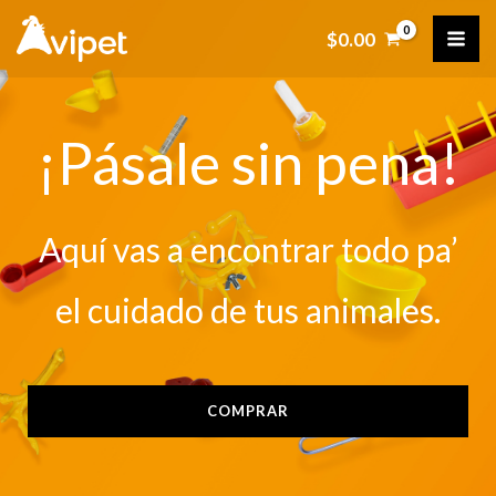
Ir
$
0.00
al
contenido
¡Pásale sin pena!
Aquí vas a encontrar todo pa’
el cuidado de tus animales.
COMPRAR