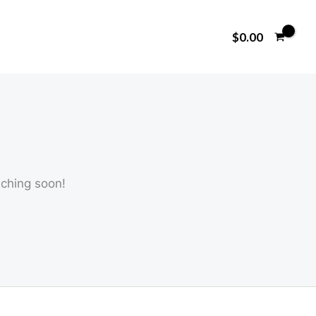
$
0.00
nching soon!