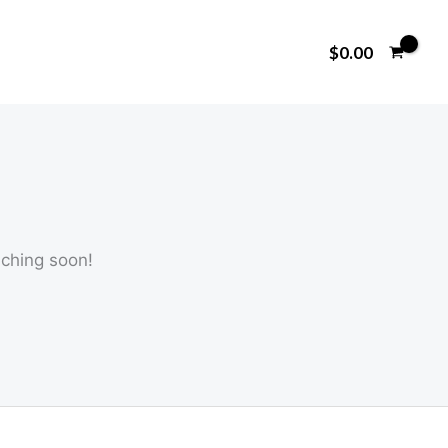
$
0.00
nching soon!